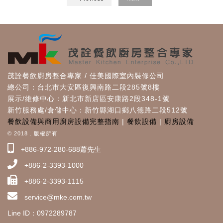
茂詮餐飲廚房整合專家 / 佳美國際室內裝修公司
總公司：台北市大安區復興南路二段285號8樓
展示/維修中心：新北市新店區安康路2段348-1號
新竹服務處/倉儲中心：新竹縣湖口鄉八德路二段512號
餐飲設備與商用廚房設備完整指南
|
餐飲設備
|
廚房設備
© 2018 . 版權所有
+886-972-280-688蕭先生
+886-2-3393-1000
+886-2-3393-1115
service@mke.com.tw
Line ID：0972289787