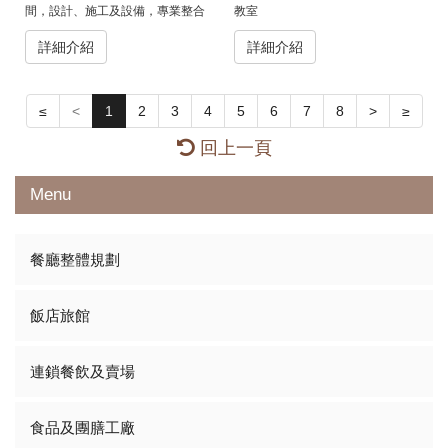
間，設計、施工及設備，專業整合
教室
一條龍的服務。
詳細介紹
詳細介紹
≤
<
1
2
3
4
5
6
7
8
>
≥
回上一頁
Menu
餐廳整體規劃
飯店旅館
連鎖餐飲及賣場
食品及團膳工廠