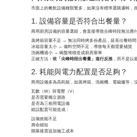
市面上的餐飲設備種類繁多，如果沒有標準選購邏輯，
1. 設備容量是否符合出餐量？
商用廚房設備的容量選錯，會直接導致尖峰時段無法應
蒸烤箱容量不足 → 無法同時烤多份產品，延長出餐時間
冰箱容量太小 → 備料空間不足，導致每天都需要補貨
洗碗機過小 → 碗盤堆積造成廚房塞車
正確方法：
依「尖峰時段出餐量」進行反推
，而不是以
2. 耗能與電力配置是否足夠？
商用設備多為高耗能，如蒸烤箱、洗碗機、電磁爐等，
瓦數（W）與電壓（V）
是否需要獨立迴路
是否為三相用電設備
錯誤配置可能造成：
設備效能不足
壽命縮短
開幕後需追加施工成本