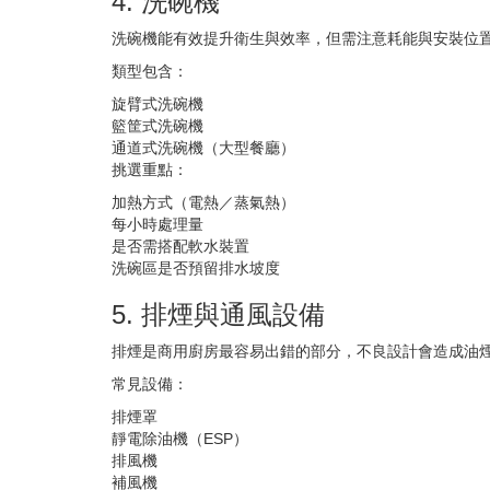
4. 洗碗機
洗碗機能有效提升衛生與效率，但需注意耗能與安裝位
類型包含：
旋臂式洗碗機
籃筐式洗碗機
通道式洗碗機（大型餐廳）
挑選重點：
加熱方式（電熱／蒸氣熱）
每小時處理量
是否需搭配軟水裝置
洗碗區是否預留排水坡度
5. 排煙與通風設備
排煙是商用廚房最容易出錯的部分，不良設計會造成油
常見設備：
排煙罩
靜電除油機（ESP）
排風機
補風機