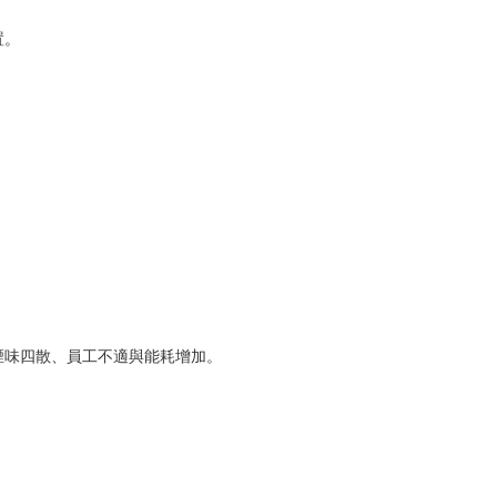
置。
煙味四散、員工不適與能耗增加。