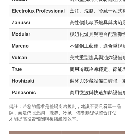
Electrolux Professional
烹飪、洗滌、冷藏一站式整合
Zanussi
高性價比歐系爐具與烤箱系統
Modular
模組化爐具與煎台配置彈性高
Mareno
不鏽鋼工藝佳，適合重視耐用
Vulcan
美式重型爐具與油炸設備耐操
True
商用冷藏冷凍穩定、節能表現
Hoshizaki
製冰與冷藏設備口碑強，重視
Panasonic
商用微波與快速加熱設備成熟
備註：若您的需求是整場廚房規劃，建議不要只看單一品
牌，而是依照烹調、洗滌、冷藏、備餐動線做整合評估，
才能提高投資報酬與後續維護效率。