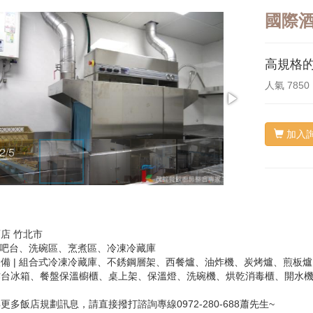
國際酒
高規格
人氣
7850
加入
2/5
3/5
店 竹北市
| 吧台、洗碗區、烹煮區、冷凍冷藏庫
備 | 組合式冷凍冷藏庫、不銹鋼層架、西餐爐、油炸機、炭烤爐、煎板
作台冰箱、餐盤保溫櫥櫃、桌上架、保溫燈、洗碗機、烘乾消毒櫃、開水
更多飯店規劃訊息，請直接撥打諮詢專線0972-280-688蕭先生~