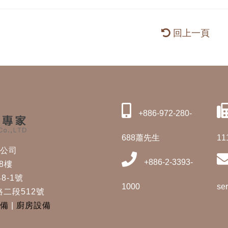
回上一頁
+886-972-280-
688蕭先生
11
修公司
+886-2-3393-
8樓
8-1號
1000
se
二段512號
備
|
廚房設備