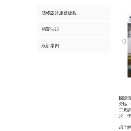
裝修設計服務流程
相關法規
設計案例
1/5
國際酒
分區 
主要設
拉工
想了解