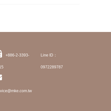
+886-2-3393-
Line ID：
15
0972289787
rvice@mke.com.tw