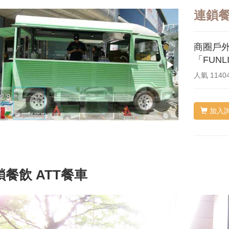
連鎖餐
商圈戶
「FUN
人氣
1140
3/8
4/8
加入
鎖餐飲 ATT餐車