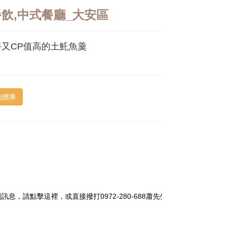
飲,中式餐廳_大安區
又CP值高的土魠魚羹
詢價車
點擊這裡，或直接撥打0972-280-688蕭先生~