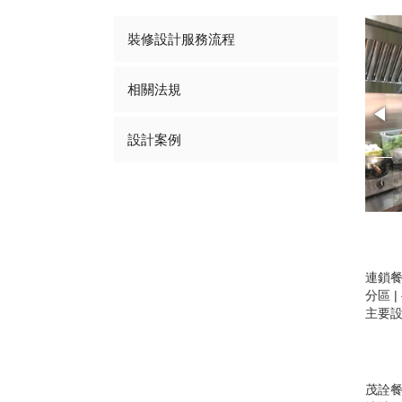
裝修設計服務流程
相關法規
設計案例
1/5
連鎖餐
分區 
主要設
茂詮