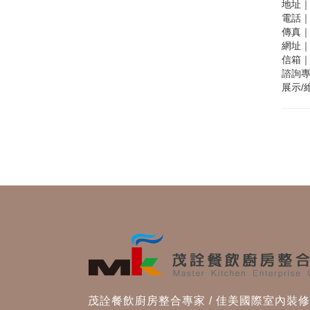
地址｜
電話｜0
傳真｜0
網址｜w
信箱｜s
諮詢專線
展示/
茂詮餐飲廚房整合專家 / 佳美國際室內裝