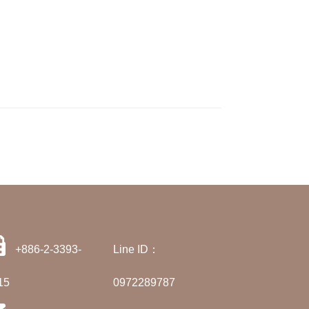
+886-2-3393-
Line ID：
15
0972289787