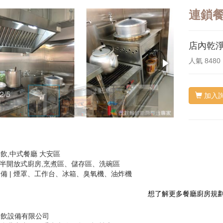
連鎖餐
店內乾淨
人氣
8480
2/5
3/5
加入
飲,中式餐廳 大安區
| 半開放式廚房,烹煮區、儲存區、洗碗區
備 | 煙罩、工作台、冰箱、臭氧機、油炸機
想了解更多餐廳廚房規劃訊息，請
餐飲設備有限公司