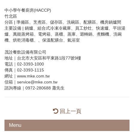
中小學午餐廚房(HACCP)
竹北區
分區 | 準備區、烹煮區、儲存區、洗碗區、配膳區、機房鍋爐間
主要設備 | 鍋爐、組合式冷凍冷藏庫、員工炒灶、快速爐、平頭湯
爐、萬能蒸烤箱、電烤箱、蒸櫃、蒸庫、迴轉鍋、煮麵機、洗碗
機、烘乾消毒櫃、、保溫配膳台、氣浴室
茂詮餐飲設備有限公司
地址｜台北市大安區和平東路1段77號9樓
電話｜02-3393-1000
傳真｜02-3393-1115
網址｜www.mke.com.tw
信箱｜service@mke.com.tw
諮詢專線｜0972-280688 蕭先生
回上一頁
Menu