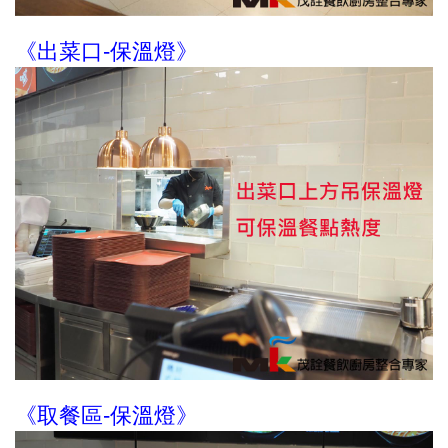
《出菜口-保溫燈》
《取餐區-保溫燈》