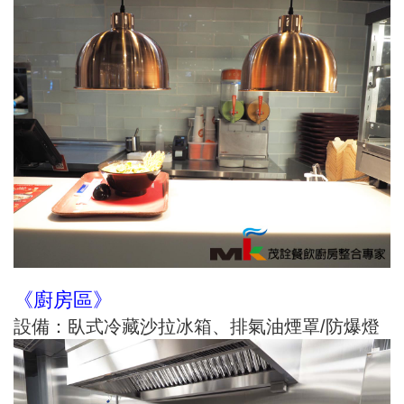
《廚房區》
設備：臥式冷藏沙拉冰箱、排氣油煙罩/防爆燈