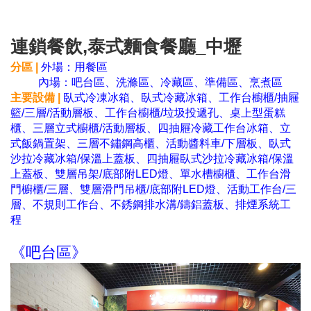
連鎖餐飲,泰式麵食餐廳_中壢
分區 |
外場：用餐區
內場：吧台區、洗滌區、冷藏區、準備區、烹煮區
主要設備 |
臥式冷凍冰箱、臥式冷藏冰箱、工作台櫥櫃/抽屜
籃/三層/活動層板、工作台櫥櫃/垃圾投遞孔、桌上型蛋糕
櫃、三層立式櫥櫃/活動層板、四抽屜冷藏工作台冰箱、立
式飯鍋置架、三層不鏽鋼高櫃、活動醬料車/下層板、臥式
沙拉冷藏冰箱/保溫上蓋板、四抽屜臥式沙拉冷藏冰箱/保溫
上蓋板、雙層吊架/底部附LED燈、單水槽櫥櫃、工作台滑
門櫥櫃/三層、雙層滑門吊櫃/底部附LED燈、活動工作台/三
層、不規則工作台、不銹鋼排水溝/鑄鋁蓋板、排煙系統工
程
《吧台區》