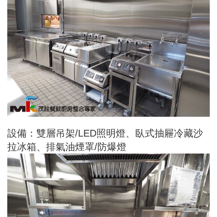
設備：雙層吊架/LED照明燈、臥式抽屜冷藏沙
拉冰箱、排氣油煙罩/防爆燈