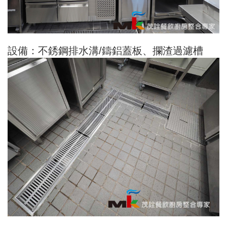
設備：不銹鋼排水溝/鑄鋁蓋板、攔渣過濾槽