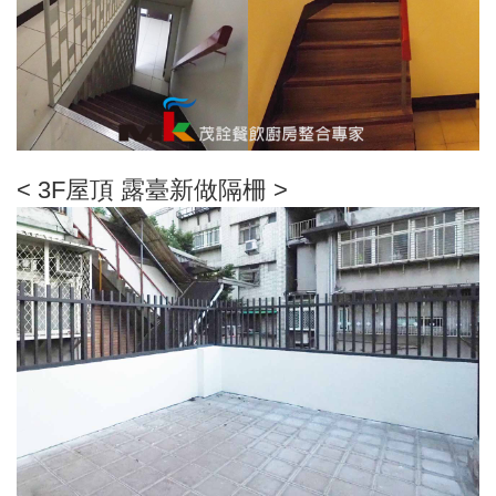
< 3F屋頂 露臺新做隔柵 >