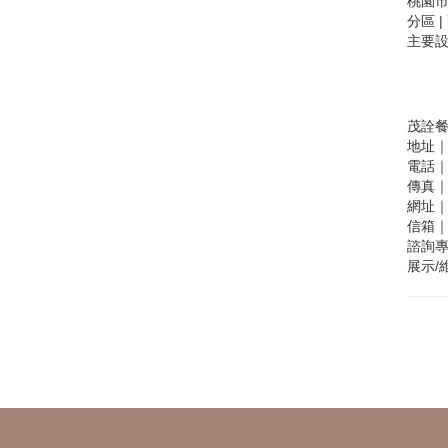
桃園
分區 
主要設
茂詮
地址｜
電話｜0
傳真｜0
網址｜w
信箱｜s
諮詢專線
展示/