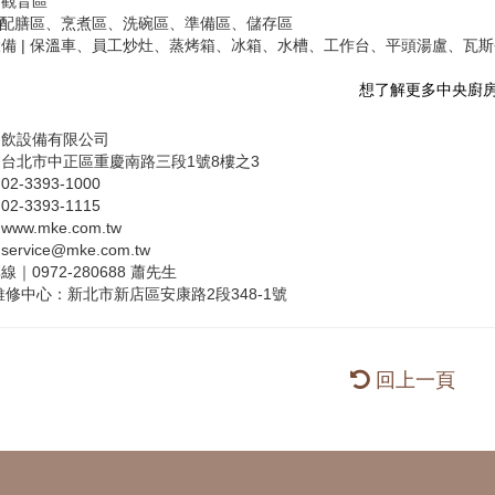
市觀音區
| 配膳區、烹煮區、洗碗區、準備區、儲存區
備 | 保溫車、員工炒灶、蒸烤箱、冰箱、水槽、工作台、平頭湯盧、瓦
想了解更多中央廚房規劃訊息
餐飲設備有限公司
台北市中正區重慶南路三段1號8樓之3
2-3393-1000
2-3393-1115
ww.mke.com.tw
ervice@mke.com.tw
｜0972-280688 蕭先生
維修中心：新北市新店區安康路2段348-1號
回上一頁