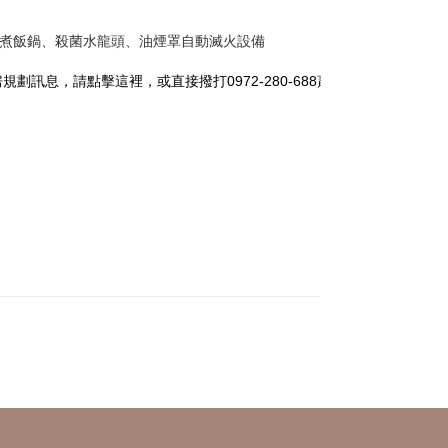
斯煮飯鍋、殺菌水龍頭、油煙罩自動滅火設備
，請點擊這裡，或直接撥打0972-280-688蕭先生~