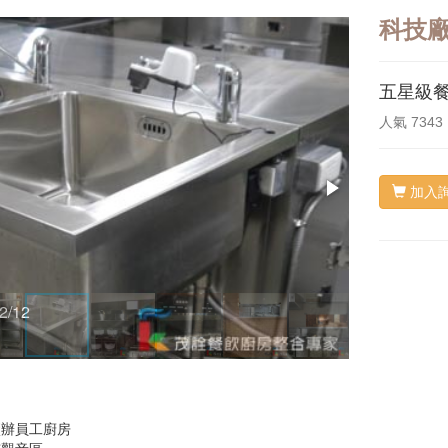
科技
五星級
人氣
7343
加入
2/12
3/12
廠辦員工廚房