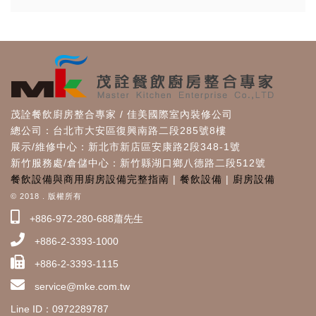
茂詮餐飲廚房整合專家 / 佳美國際室內裝修公司
總公司：台北市大安區復興南路二段285號8樓
展示/維修中心：新北市新店區安康路2段348-1號
新竹服務處/倉儲中心：新竹縣湖口鄉八德路二段512號
餐飲設備與商用廚房設備完整指南
|
餐飲設備
|
廚房設備
© 2018 . 版權所有
+886-972-280-688蕭先生
+886-2-3393-1000
+886-2-3393-1115
service@mke.com.tw
Line ID：0972289787