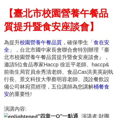
【臺北市校園營養午餐品
質提升暨食安座談會】
為提升
校園營養午餐品質
，確保學生「
食在安
全
」，台北市國中家長會聯合會特別辦理『臺
北市校園營養午餐品質提升暨食安座談會』，
邀請5位食品專家Haccp 徐近平老師、haccp&
前衛生局官員余秀清老師、食品Cas洪美英副執
行長、景文科技大學蔡明容老師、茂詮餐飲設
備公司林宛霓經理，五位講師為您講解
桶餐食
安
的重要性!
演講內容:
"四章一Q"一點通
演講者:財團