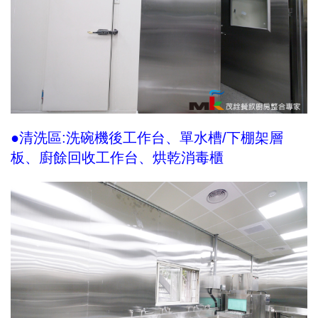
●清洗區:洗碗機後工作台、單水槽/下棚架層
板、廚餘回收工作台、烘乾消毒櫃