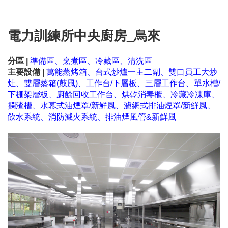
電力訓練所中央廚房_烏來
分區 |
準備區、
烹煮區、冷藏區、清洗區
主要設備 |
萬能蒸烤箱
、
台式炒爐一主二副
、
雙口員工大炒
灶
、
雙層蒸箱(鼓風)
、
工作台/下層板
、
三層工作台
、
單水槽/
下棚架層板
、
廚餘回收工作台
、烘乾消毒櫃、冷藏冷凍庫、
攔渣槽、水幕式油煙罩/新鮮風
、濾網式排油煙罩
/新鮮風
、
飲水系統、消防滅火系統、排油煙風管&新鮮風