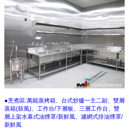
●烹煮區:萬能蒸烤箱、台式炒爐一主二副、雙層
蒸箱(鼓風)、工作台/下層板、三層工作台、雙
層上架水幕式油煙罩/新鮮風、濾網式排油煙罩/
新鮮風