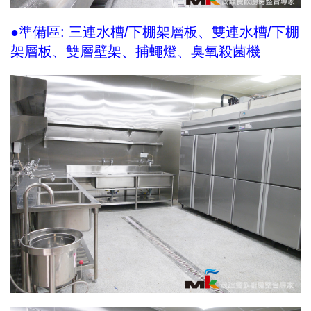
●準備區: 三連水槽/下棚架層板、雙連水槽/下棚
架層板、雙層壁架、捕蠅燈、臭氧殺菌機