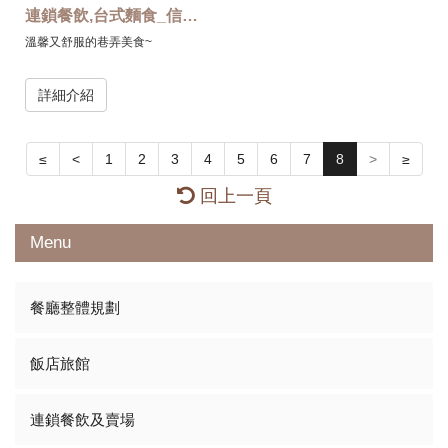
連鎖餐飲,台式麵食_信義區
溫馨又舒服的巷弄美食~
詳細介紹
≤
<
1
2
3
4
5
6
7
8
>
≥
回上一頁
Menu
餐廳整體規劃
飯店旅館
連鎖餐飲及賣場