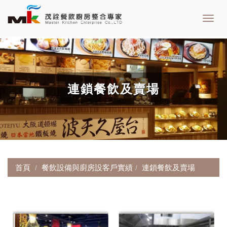
Toggl
navig
連鎖餐飲及賣場
首頁
餐飲設備與廚房設客戶實績
連鎖餐飲及賣場