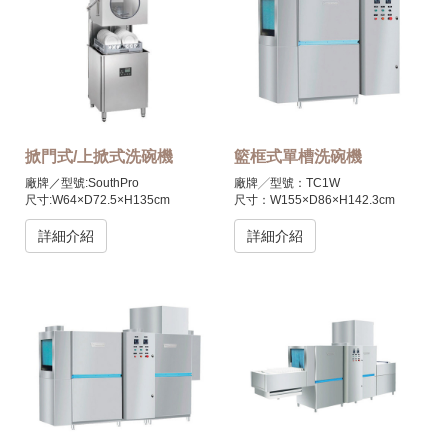
掀門式/上掀式洗碗機
籃框式單槽洗碗機
廠牌／型號:SouthPro
廠牌╱型號：TC1W
尺寸:W64×D72.5×H135cm
尺寸：W155×D86×H142.3cm
材質:不銹鋼
材質：不銹鋼
電力:1PH 220V/ 3PH 380V
電力：3PH 220V/380V(三相五線
詳細介紹
詳細介紹
總消耗功率:5kw / 9.2kw
制)
處理量(滿載/單一物件)/每小時：
總消耗功率：47kW
60pcs
處理量(滿載/單一物件)/每小時：
洗滌和漂洗溫度:65~70°C,
200個籃框
85~95°C
產地：進口品
產地:進口品
另有蒸汽可供選擇