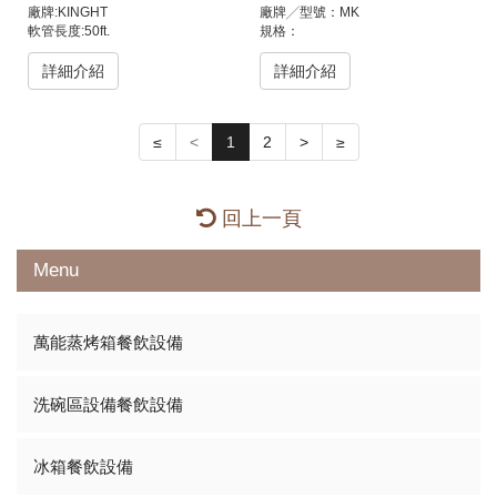
廠牌:KINGHT
廠牌╱型號：MK
軟管長度:50ft.
規格：
配件:噴槍、軟管、不銹鋼壁掛架
1.消毒庫門
產地:進口品
2.防爆燈及耐熱線
詳細介紹
詳細介紹
適用範圍:準備區、洗碗區、儲存
3.不銹鋼風管
區、廚房地板、牆壁磁磚
4.耐高溫風車/軸成採用油浴式耐溫
型附冷風扇
≤
<
1
2
>
≥
5.不銹鋼百葉出風口可調整
6.含不銹鋼開關箱及控制盤、定時
定溫、溫度控制閥、電源及蒸氣配
管連接
回上一頁
電源：3相380V 2HP
蒸汽：耗量80KG，壓力3~4kg/cm²
產地：台灣
Menu
可配合現場訂製
萬能蒸烤箱餐飲設備
洗碗區設備餐飲設備
冰箱餐飲設備