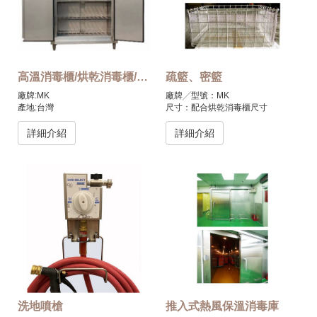
高溫消毒櫃/烘乾消毒櫃/消毒櫃
疏籃、密籃
廠牌:MK
廠牌╱型號：MK
產地:台灣
尺寸：配合烘乾消毒櫃尺寸
材質:SUS304不銹鋼 溫度最高
產地：台灣
110℃，可加價裝設紫外線滅菌燈
詳細介紹
詳細介紹
洗地噴槍
推入式熱風保溫消毒庫