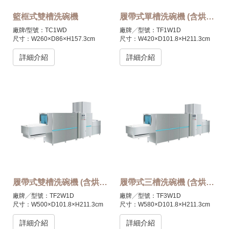
籃框式雙槽洗碗機
履帶式單槽洗碗機 (含烘乾段)
廠牌/型號：TC1WD
廠牌╱型號：TF1W1D
尺寸：W260×D86×H157.3cm
尺寸：W420×D101.8×H211.3cm
材質：不銹鋼
材質：不銹鋼
電力：3PH 220V/380V(三相五線
電力：3PH 220V/380V(三相五線
詳細介紹
詳細介紹
制)
制)
總消耗功率：52kW
總消耗功率：62kW
處理量(滿載/單一物件)/每小時：
處理量(滿載/單一物件)/每小時：
200個籃框
3000個籃框
產地：進口品
產地：進口品
選配：烘乾段
另有蒸汽可供選擇
另有蒸汽可供選擇
履帶式雙槽洗碗機 (含烘乾段)
履帶式三槽洗碗機 (含烘乾段)
廠牌╱型號：TF2W1D
廠牌╱型號：TF3W1D
尺寸：W500×D101.8×H211.3cm
尺寸：W580×D101.8×H211.3cm
材質：不銹鋼
材質：不銹鋼
電力：3PH 220V/380V(三相五線
電力：3PH 220V/380V(三相五線
詳細介紹
詳細介紹