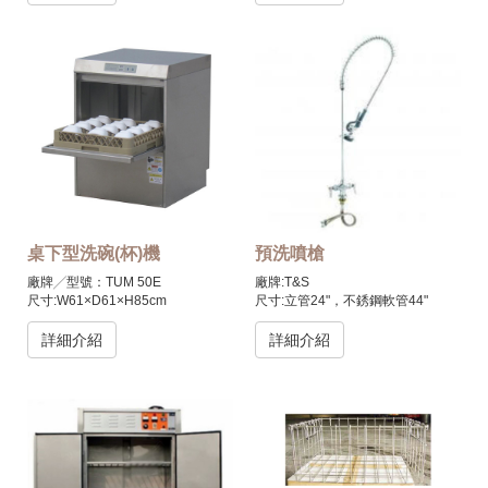
制)
制)
總消耗功率：72kW
總消耗功率：83kW
處理量(滿載/單一物件)/每小時：
處理量(滿載/單一物件) /每小時：
5000個籃框
8000個籃框
產地：進口品
產地：進口品
另有蒸汽可供選擇
另有蒸汽可供選擇
桌下型洗碗(杯)機
預洗噴槍
廠牌╱型號：TUM 50E
廠牌:T&S
尺寸:W61×D61×H85cm
尺寸:立管24"，不銹鋼軟管44"
電力:220V 1 N 60Hz
材質:拋光鍍鉻黃銅閥體，可橈性不
總消耗功率:3.55/5.05kw
銹鋼管和鍍鉻金屬把手
詳細介紹
詳細介紹
處理量:50racks/hr
產地:進口品
產地:進口品