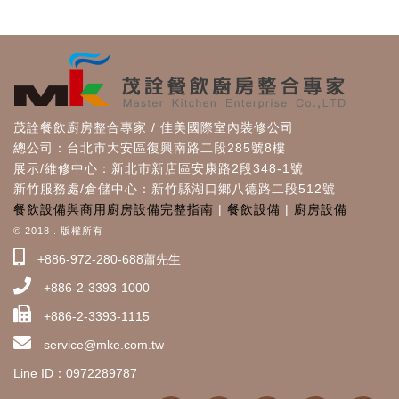
茂詮餐飲廚房整合專家 / 佳美國際室內裝修公司
總公司：台北市大安區復興南路二段285號8樓
展示/維修中心：新北市新店區安康路2段348-1號
新竹服務處/倉儲中心：新竹縣湖口鄉八德路二段512號
餐飲設備與商用廚房設備完整指南
|
餐飲設備
|
廚房設備
© 2018 . 版權所有
+886-972-280-688蕭先生
+886-2-3393-1000
+886-2-3393-1115
service@mke.com.tw
Line ID：0972289787