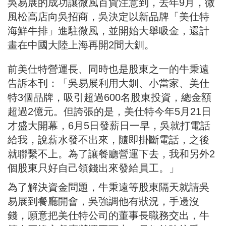
吳易展的成功讓微風百貨注意到，去年9月，微
風松高店向吳招商，吳決定以新品牌「美仕特
海鮮牛排」進駐微風，並開始大舉吸金，還計
畫在中國大陸上海再開2間大釧。
前美仕特營運長、同時也是股東之一的牛秉遠
告訴本刊：「吳易展利用大釧、小當家、美仕
特3個品牌，吸引超過600名股東投資，總金額
超過2億元。但誇張的是，美仕特今年5月21日
才盛大開幕，6月5日發薪日一早，吳就打電話
給我，說薪水發不出來，隨即掛斷電話，之後
就聯繫不上。為了讓餐廳營運下去，我和另外2
個股東只好自己領錢出來發給員工。」
為了解決資金問題，牛秉遠等股東隔天就請吳
易展到餐廳開會，吳強調他有狀況，手邊沒
錢，願意把美仕特公司的董事長職務交出，牛