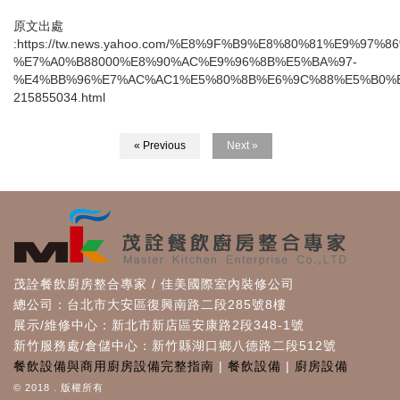
原文出處
:https://tw.news.yahoo.com/%E8%9F%B9%E8%80%81%E9%97
%E7%A0%B88000%E8%90%AC%E9%96%8B%E5%BA%97-
%E4%BB%96%E7%AC%AC1%E5%80%8B%E6%9C%88%E5%B0%
215855034.html
« Previous
Next »
茂詮餐飲廚房整合專家 / 佳美國際室內裝修公司
總公司：台北市大安區復興南路二段285號8樓
展示/維修中心：新北市新店區安康路2段348-1號
新竹服務處/倉儲中心：新竹縣湖口鄉八德路二段512號
餐飲設備與商用廚房設備完整指南
|
餐飲設備
|
廚房設備
© 2018 . 版權所有