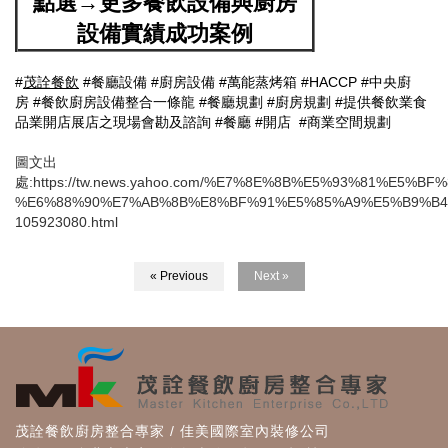
點選→更多餐飲設備與廚房
設備實績成功案例
#
茂詮餐飲
#餐廳設備
#廚房設備
#萬能蒸烤箱
#HACCP
#中央廚
房
#餐飲廚房設備整合一條龍
#餐廳規劃
#廚房規劃
#提供餐飲業食
品業開店展店之現場會勘及諮詢
#
餐廳
#開店
#商業空間規劃
圖文出
處:https://tw.news.yahoo.com/%E7%8E%8B%E5%93%81%E5%
%E6%88%90%E7%AB%8B%E8%BF%91%E5%85%A9%E5%B9%B4
105923080.html
« Previous
Next »
茂詮餐飲廚房整合專家 / 佳美國際室內裝修公司