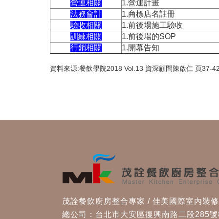
營運相關
1.營運計畫
法務會計
1.商標店名註冊
驗收相關
1.前後場施工驗收
訓練相關
1.前後場的SOP
行銷相關
1.開幕告知
資料來源:餐飲學院2018 Vol.13 資深顧問陳啟仁 頁37-4
茂詮餐飲廚房整合專家 / 佳美國際室內裝
總公司：台北市大安區復興南路二段285號