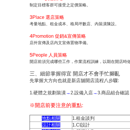
制定目標客群可接受之定價策略。
3
Place 選店策略
考量地點、租金成本、格局坪數店、內裝潢陳設。
4
Promotion 促銷&宣傳策略
店外宣傳及店內文宣佈置物準備。
5
People 人員策略
開店前須完成哪些工作，作業流程訓練，以期在開店時
三、
細節掌握得宜 開店才不會手忙腳亂
先掌握大方向也就是新店舖開店流程八步驟:
1.硬體之規劃裝潢
→
2.設備入店
→
3.商品組合確認
※開店前要注意的重點:
地點相關
1.租金談判
設計相關
1.CI設計