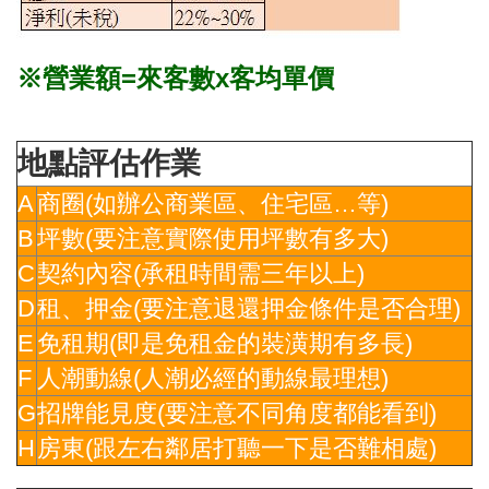
※營業額=來客數x客均單價
地點評估作業
A
商圈(如辦公商業區、住宅區…等)
B
坪數(要注意實際使用坪數有多大)
C
契約內容(承租時間需三年以上)
D
租、押金(要注意退還押金條件是否合理)
E
免租期(即是免租金的裝潢期有多長)
F
人潮動線(人潮必經的動線最理想)
G
招牌能見度(要注意不同角度都能看到)
H
房東(跟左右鄰居打聽一下是否難相處)