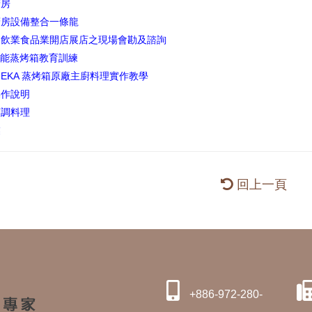
廚房
廚房設備整合一條龍
餐飲業食品業開店展店之現場會勘及諮詢
萬能蒸烤箱教育訓練
EKA 蒸烤箱原廠主廚料理實作教學
操作說明
烹調料理
業
回上一頁
+886-972-280-