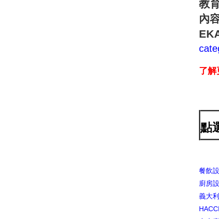
教
內
E
cate
了解
點
餐飲
廚房
義大利
HACC