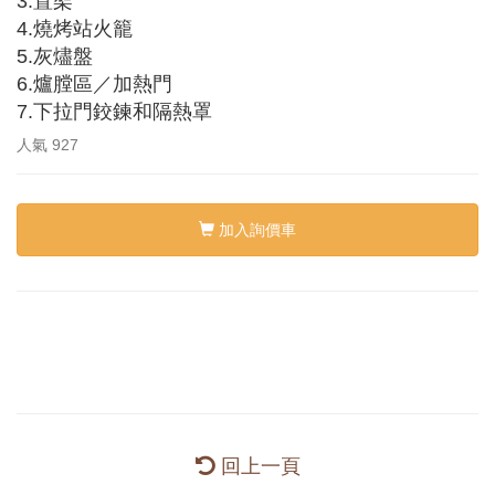
3.置架
4.燒烤站火籠
5.灰燼盤
6.爐膛區／加熱門
7.下拉門鉸鍊和隔熱罩
人氣
927
加入詢價車
回上一頁