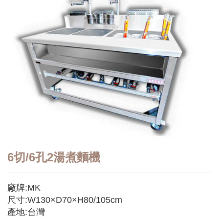
6切/6孔2湯煮麵機
廠牌:MK
尺寸:W130×D70×H80/105cm
產地:台灣