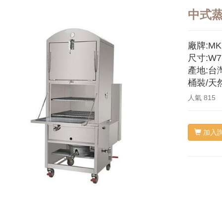
中式蒸
廠牌:MK
尺寸:W7
產地:台
桶裝/天
人氣
815
加入