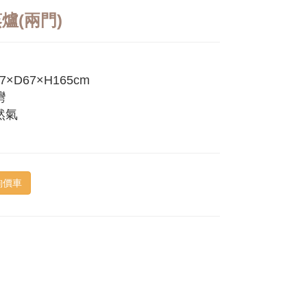
爐(兩門)
7×D67×H165cm
灣
然氣
詢價車