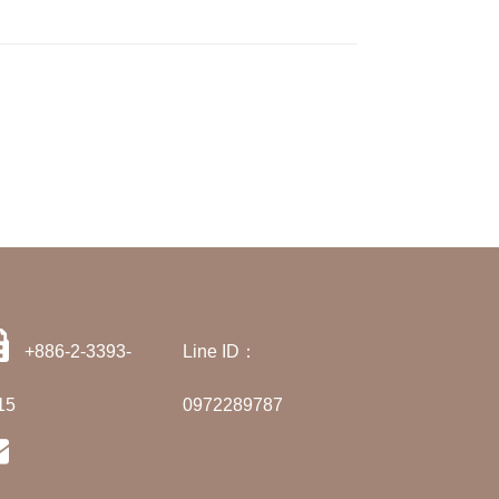
+886-2-3393-
Line ID：
15
0972289787