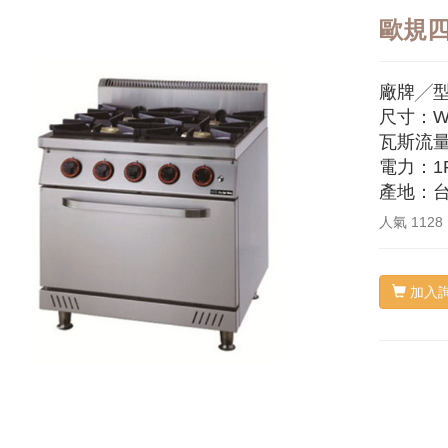
歐規
廠牌╱型
尺寸：W80
瓦斯流量：
電力：1P
產地：
人氣
1128
加入