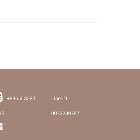
+886-2-3393-
Line ID：
15
0972289787