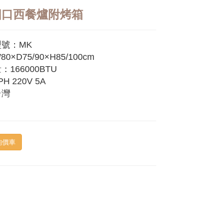
四口西餐爐附烤箱
號：MK
×D75/90×H85/100cm
166000BTU
H 220V 5A
台灣
詢價車