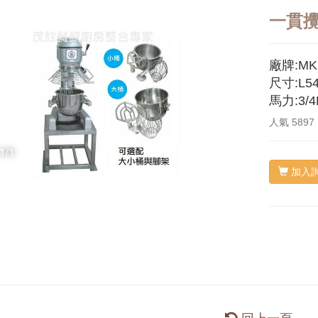
一貫攪
廠牌:MK
尺寸:L54
馬力:3/4
人氣
5897
1/1
加入