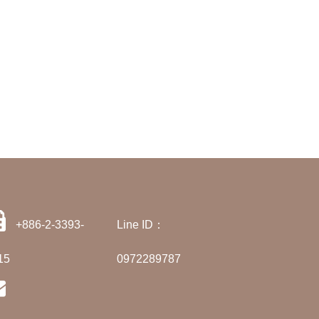
+886-2-3393-
Line ID：
15
0972289787