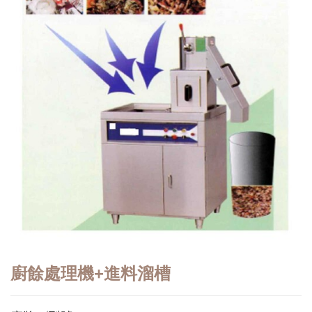
廚餘處理機+進料溜槽