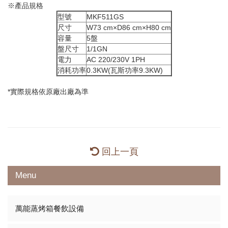
※產品規格
型號
MKF511GS
尺寸
W73 cm×D86 cm×H80 cm
容量
5盤
盤尺寸
1/1GN
電力
AC 220/230V 1PH
消耗功率
0.3KW(瓦斯功率9.3KW)
*實際規格依原廠出廠為準
回上一頁
Menu
萬能蒸烤箱餐飲設備