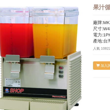
果汁循
廠牌:MK
尺寸:W4
電力:1PH
產地:台
人氣
1082
加入