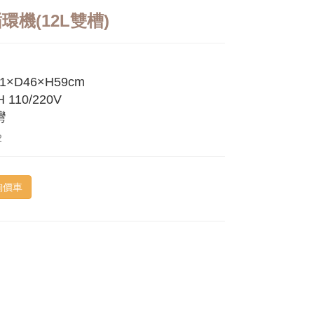
環機(12L雙槽)
1×D46×H59cm
 110/220V
灣
2
詢價車