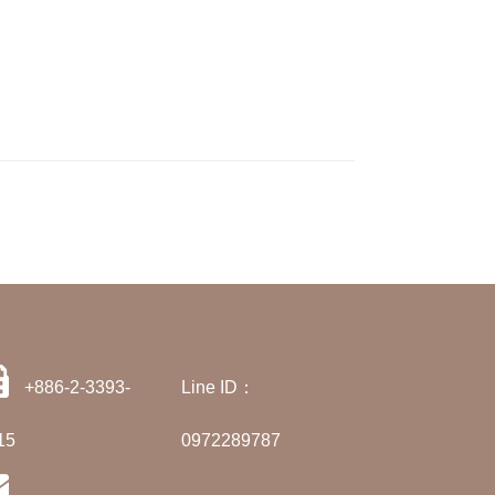
+886-2-3393-
Line ID：
15
0972289787