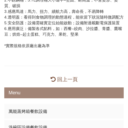
2.不銹鋼桶：3.7L調理桶大小適中–堅固、耐高溫，不會變形、變
質、破損
3.感應馬達：馬力、扭力、續航力高，壽命長，不易降轉
4.透明蓋：看得到食物調理的動態過程，能依當下狀況隨時微調配方
5.安全防護：設備需確實定位始能啟動；設備附過載斷電保護裝置
6.應用廣泛：備製各式餡料，如：西餐–絞肉、沙拉醬、青醬、鷹嘴
豆；烘焙–起士蛋糕、巧克力、果乾、堅果
*實際規格依原廠出廠為準
回上一頁
Menu
萬能蒸烤箱餐飲設備
洗碗區設備餐飲設備