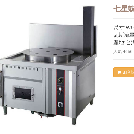
七星
尺寸:W98
瓦斯流量:
產地:台
人氣
4656
加入