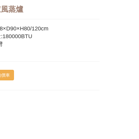
鼓風蒸爐
×D90×H80/120cm
180000BTU
灣
詢價車