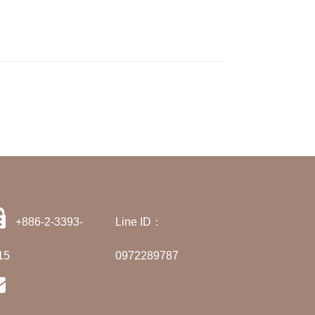
+886-2-3393-
Line ID：
15
0972289787