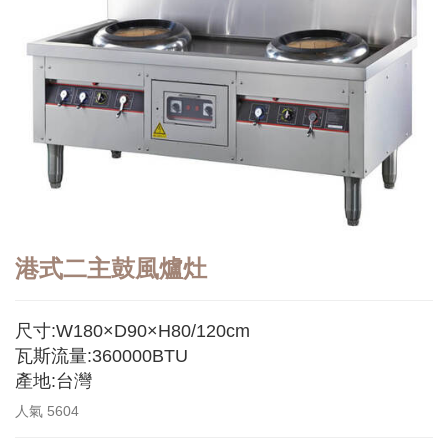
港式二主鼓風爐灶
尺寸:W180×D90×H80/120cm
瓦斯流量:360000BTU
產地:台灣
人氣
5604