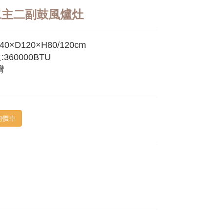
二主二副鼓風爐灶
0×D120×H80/120cm
360000BTU
灣
詢價車