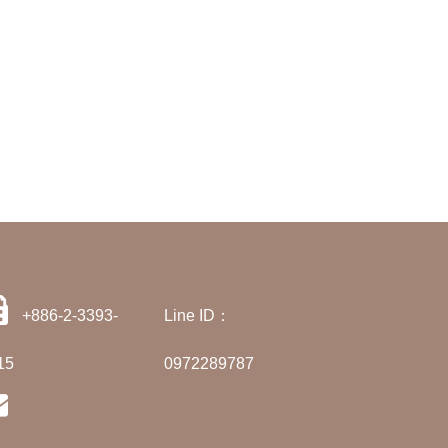
+886-2-3393-
Line ID：
15
0972289787