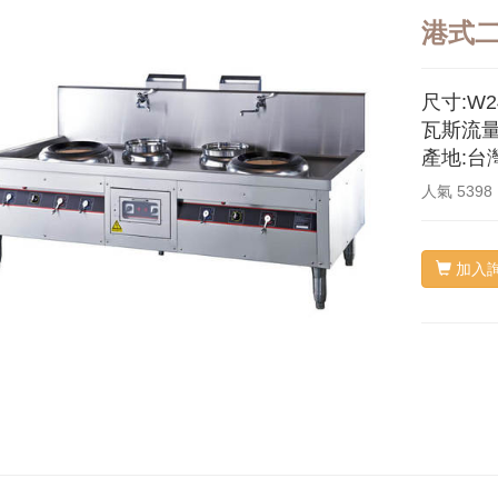
港式
尺寸:W24
瓦斯流量:
產地:台
人氣
5398
加入