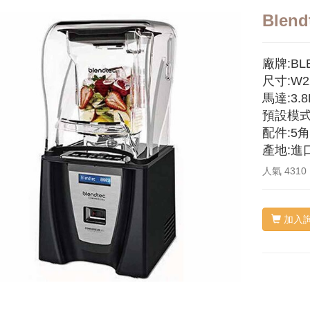
Blen
廠牌:BLE
尺寸:W22
馬達:3.8
預設模式
配件:5
產地:進
人氣
4310
加入