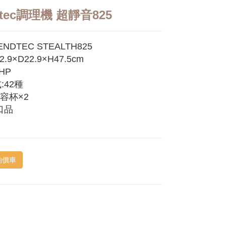
dtec調理機 超靜音825
NDTEC STEALTH825
.9×D22.9×H47.5cm
HP
:42種
角容杯×2
口品
詢價車