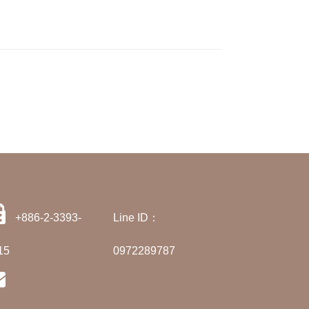
+886-2-3393-
Line ID：
15
0972289787