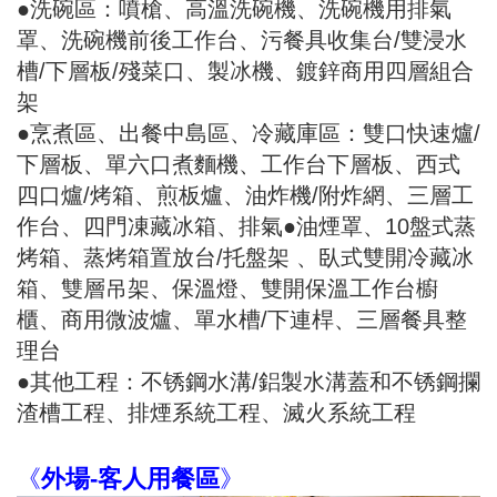
●洗碗區：噴槍、高溫洗碗機、洗碗機用排氣
罩、洗碗機前後工作台、污餐具收集台/雙浸水
槽/下層板/殘菜口、製冰機、鍍鋅商用四層組合
架
●烹煮區、出餐中島區、冷藏庫區：雙口快速爐/
下層板、單六口煮麵機、工作台下層板、西式
四口爐/烤箱、煎板爐、油炸機/附炸網、三層工
作台、四門凍藏冰箱、排氣●油煙罩、10盤式蒸
烤箱、蒸烤箱置放台/托盤架 、臥式雙開冷藏冰
箱、雙層吊架、保溫燈、雙開保溫工作台櫥
櫃、商用微波爐、單水槽/下連桿、三層餐具整
理台
●其他工程：不锈鋼水溝/鋁製水溝蓋和不锈鋼攔
渣槽工程、排煙系統工程、滅火系統工程
《
外場-客人用餐區
》