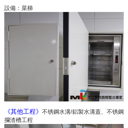
設備：菜梯
《其他工程
》
不锈鋼水溝/鋁製水溝蓋、不锈鋼
攔渣槽工程