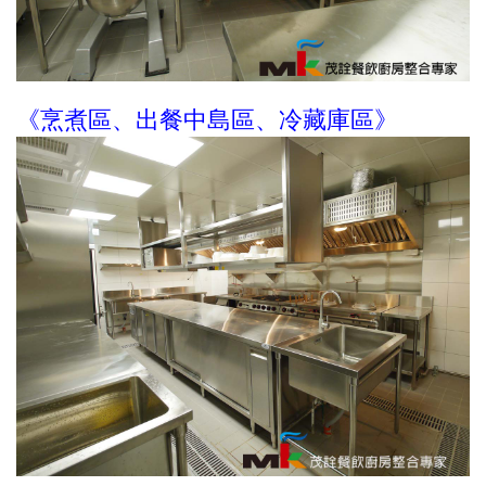
《烹煮區、出餐中島區、冷藏庫區》