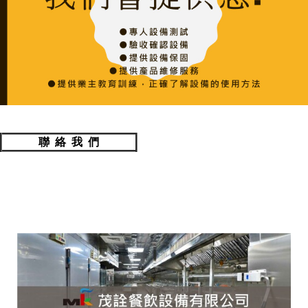
聯 絡 我 們