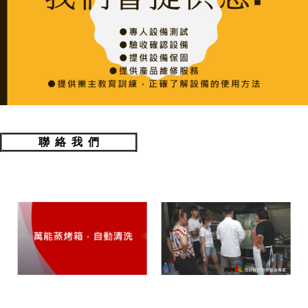
聯 絡 我 們