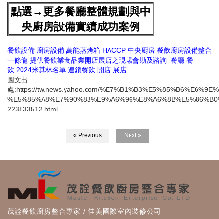
點選→更多餐廳整體規劃與中
央廚房設備實績成功案例
餐飲設備
廚房設備
萬能蒸烤箱
HACCP
中央廚房
餐飲廚房設備整合
一條龍
提供餐飲業食品業開店展店之現場會勘及諮詢
餐廳
餐
飲
2024米其林名單
連鎖餐飲
開店
展店
圖文出
處:https://tw.news.yahoo.com/%E7%B1%B3%E5%85%B6%E6%
%E5%85%A8%E7%90%83%E9%A6%96%E8%A6%8B%E5%86%B0
223833512.html
« Previous
Next »
茂詮餐飲廚房整合專家 / 佳美國際室內裝修公司