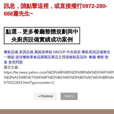
訊息，請點擊這裡，或直接撥打0972-280-
688蕭先生~
點選→更多餐廳整體規劃與中
央廚房設備實績成功案例
餐飲設備
廚房設備
萬能蒸烤箱
HACCP
中央廚房
餐飲廚房設備整合
一條龍
提供餐飲業食品業開店展店之現場會勘及諮詢
餐廳
餐飲
飲
食
食安問題
圖文出處:
https://tw.news.yahoo.com/%E9%AB%98%E9%9B%84%E6
%E8%A1%9B%E7%94%9F%E5%B1%80%E8%B2%AC%E4%BB%A4
070321824.html?guccounter=1
« Previous
Next »