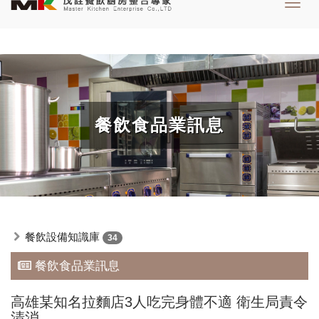
Toggl
navig
餐飲食品業訊息
餐飲設備知識庫
34
餐飲食品業訊息
高雄某知名拉麵店3人吃完身體不適 衛生局責令
清消