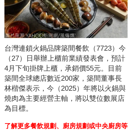
台灣連鎖火鍋品牌築間餐飲（7723）今
（27）日舉辦上櫃前業績發表會，預計
4月下旬掛牌上櫃，承銷價55元。目前
築間全球總店數近200家，築間董事長
林楷傑表示，今（2025）年將以火鍋與
燒肉為主要經營主軸，將以雙位數展店
為目標。
了解更多餐飲規劃、廚房規劃或中央廚房等