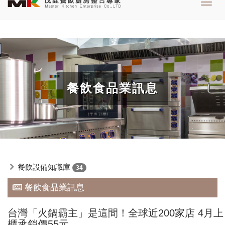
Toggl
navig
餐飲食品業訊息
餐飲設備知識庫
34
餐飲食品業訊息
台灣「火鍋霸主」是這間！全球近200家店 4月上
櫃承銷價55元