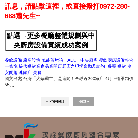
訊息，請點擊這裡，或直接撥打0972-280-
688蕭先生~
點選→更多餐廳整體規劃與中
央廚房設備實績成功案例
餐飲設備
廚房設備
萬能蒸烤箱
HACCP
中央廚房
餐飲廚房設備整合
一條龍
提供餐飲業食品業開店展店之現場會勘及諮詢
餐廳
餐飲
食
安問題
連鎖店
美食
圖文出處:台灣「火鍋霸主」是這間！全球近200家店 4月上櫃承銷價
55元
« Previous
Next »