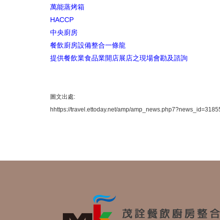
萬能蒸烤箱
HACCP
中央廚房
餐飲廚房設備整合一條龍
提供餐飲業食品業開店展店之現場會勘及諮詢
圖文出處:
hhttps://travel.ettoday.net/amp/amp_news.php7?news_id=31