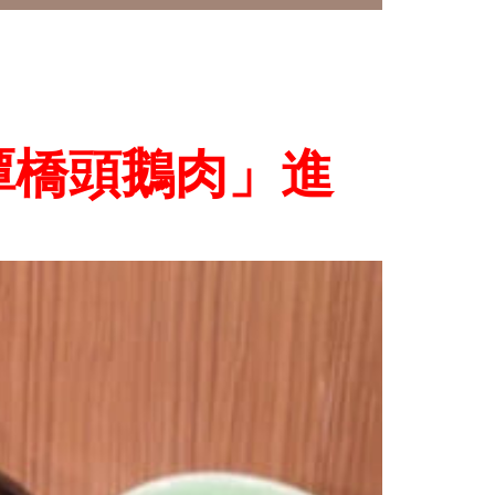
潭橋頭鵝肉」進