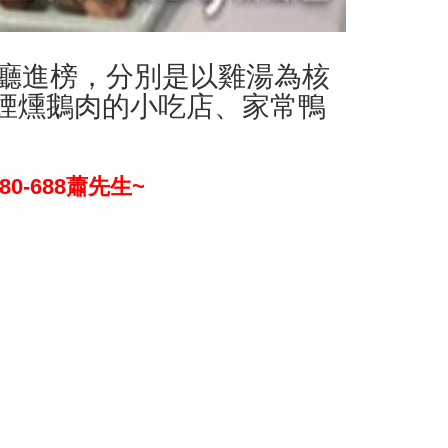
餐廳進榜，分別是以雞湯為核
煙燻鵝肉的小吃店、家常鴨
-688蕭先生~