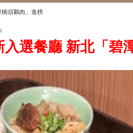
潭橋頭鵝肉」進榜
日
新入選餐廳 新北「碧