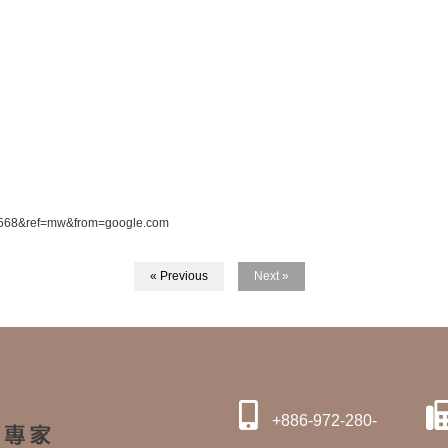
85568&ref=mw&from=google.com
« Previous
Next »
+886-972-280-