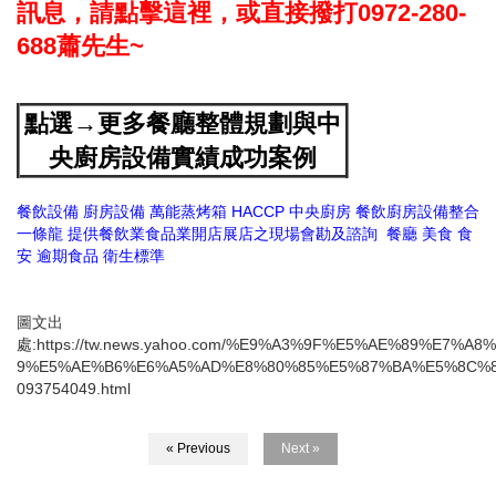
訊息，請點擊這裡，或直接撥打0972-280-
688蕭先生~
點選→更多餐廳整體規劃與中
央廚房設備實績成功案例
餐飲設備
廚房設備
萬能蒸烤箱
HACCP
中央廚房
餐飲廚房設備整合
一條龍
提供餐飲業食品業開店展店之現場會勘及諮詢
餐廳
美食
食
安
逾期食品
衛生標準
圖文出
處:https://tw.news.yahoo.com/%E9%A3%9F%E5%AE%89%E
9%E5%AE%B6%E6%A5%AD%E8%80%85%E5%87%BA%E5%8C%8
093754049.html
« Previous
Next »