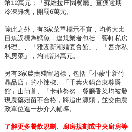
幣12萬元；「蘇維拉庄園餐廳」查獲逾期
冷凍雞塊，開罰6萬元。
除此之外，有3家菜單標示不實，均將大比
目魚誤標為鱈魚，違規業者包括「藝軒私房
料理」、「雅園新潮婚宴會館」、「吾亦私
私房菜」，均開罰4萬元。
另有3家農藥殘留超標，包括「小蒙牛新竹
晶品店」的小辣椒、「千葉火鍋台東尊爵
館」山茼蒿、「卡菲努努」餐廳香菜均被發
現農藥殘留不合格，將追出源頭，並交由農
政單位進一步介入輔導。
了解更多餐飲規劃、廚房規劃或中央廚房等