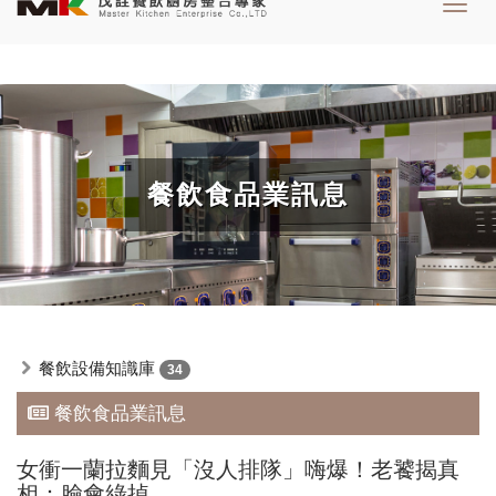
Toggl
navig
餐飲食品業訊息
餐飲設備知識庫
34
餐飲食品業訊息
女衝一蘭拉麵見「沒人排隊」嗨爆！老饕揭真
相：臉會綠掉