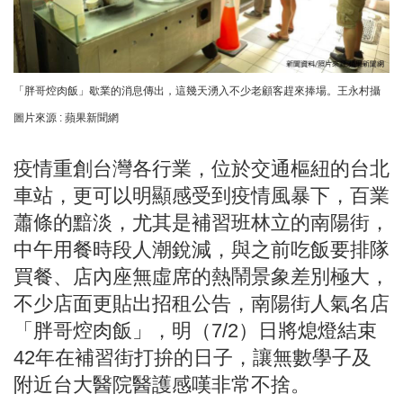
「胖哥焢肉飯」歇業的消息傳出，這幾天湧入不少老顧客趕來捧場。王永村攝
圖片來源 : 蘋果新聞網
疫情重創台灣各行業，位於交通樞紐的台北
車站，更可以明顯感受到疫情風暴下，百業
蕭條的黯淡，尤其是補習班林立的南陽街，
中午用餐時段人潮銳減，與之前吃飯要排隊
買餐、店內座無虛席的熱鬧景象差別極大，
不少店面更貼出招租公告，南陽街人氣名店
「胖哥焢肉飯」，明（7/2）日將熄燈結束
42年在補習街打拚的日子，讓無數學子及
附近台大醫院醫護感嘆非常不捨。