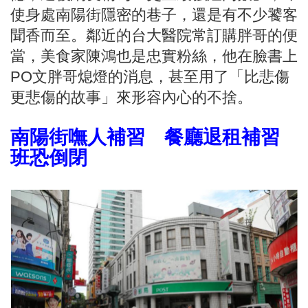
使身處南陽街隱密的巷子，還是有不少饕客
聞香而至。鄰近的台大醫院常訂購胖哥的便
當，美食家陳鴻也是忠實粉絲，他在臉書上
PO文胖哥熄燈的消息，甚至用了「比悲傷
更悲傷的故事」來形容內心的不捨。
南陽街嘸人補習 餐廳退租補習
班恐倒閉