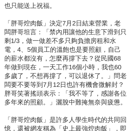
也只能送上祝福。
「胖哥焢肉飯」決定7月2日結束營業，老
闆胖哥坦言：「禁內用讓他的生意下滑到只
剩1/3，做一做差不多只夠負擔房租和水
電，4、5個員工的溫飽也是要照顧，自己
的薪水都沒有，怎麼再撐下去？從民國68
年做到現在，一天工作16個小時，我也60
多歲了，不想再撐了，可以退休了。」問老
闆要不要等到7月12日也許有機會微解封？
胖哥笑著搖頭表示：「我不等了，感謝各位
多年來的照顧。」灑脫中難掩無奈與疲憊。
「胖哥焢肉飯」是許多人學生時代的共同回
憶，還被網友稱為「史上最強焢肉飯」，即