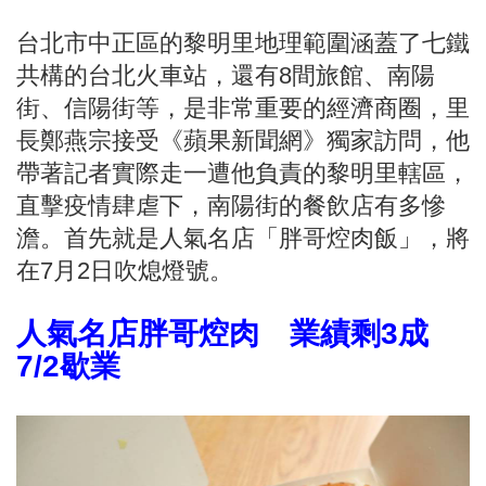
台北市中正區的黎明里地理範圍涵蓋了七鐵
共構的台北火車站，還有8間旅館、南陽
街、信陽街等，是非常重要的經濟商圈，里
長鄭燕宗接受《蘋果新聞網》獨家訪問，他
帶著記者實際走一遭他負責的黎明里轄區，
直擊疫情肆虐下，南陽街的餐飲店有多慘
澹。首先就是人氣名店「胖哥焢肉飯」，將
在7月2日吹熄燈號。
人氣名店胖哥焢肉 業績剩3成
7/2歇業