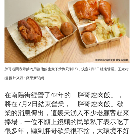
胖哥老闆表示禁內用讓他的生意下滑到只剩1/3，決定7月2日結束營業。王永村
攝 圖片來源 : 蘋果新聞網
在南陽街經營了42年的「胖哥焢肉飯」，
將在7月2日結束營業，「胖哥焢肉飯」歇
業的消息傳出，這幾天湧入不少老顧客趕來
捧場，一位不願上鏡頭的民眾私下表示吃了
很多年，聽到胖哥歇業很不捨，大環境不好