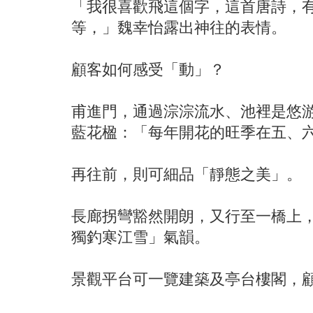
「我很喜歡飛這個字，這首唐詩，
等，」魏幸怡露出神往的表情。
顧客如何感受「動」？
甫進門，通過淙淙流水、池裡是悠游
藍花楹：「每年開花的旺季在五、
再往前，則可細品「靜態之美」。
長廊拐彎豁然開朗，又行至一橋上
獨釣寒江雪」氣韻。
景觀平台可一覽建築及亭台樓閣，