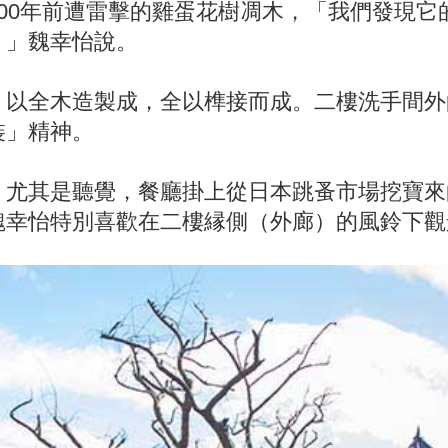
00年前遭雷擊的雞蛋花樹凋木，「我們發現它
，」魏幸怡說。
，以全木造製成，全以榫接而成。二樓洗手間外
裝」精神。
，尤其是聽覺，餐廳掛上從日本跳蚤市場挖寶來
魏幸怡特別喜歡在二樓縁側（外廊）的風鈴下觀