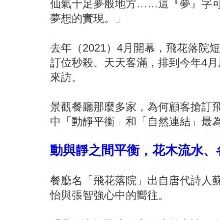
仙氣十足夢般地方……這『夢』字
夢想的實現。」
去年（2021）4月開幕，飛花落
訂位秒殺、天天客滿，排到今年4月
來訪。
景觀餐廳那麼多家，為何顧客搶訂
中「動靜平衡」和「自然連結」最
動與靜之間平衡，花木流水、
餐廳名「飛花落院」出自唐代詩人
怡與張智強心中的嚮往。