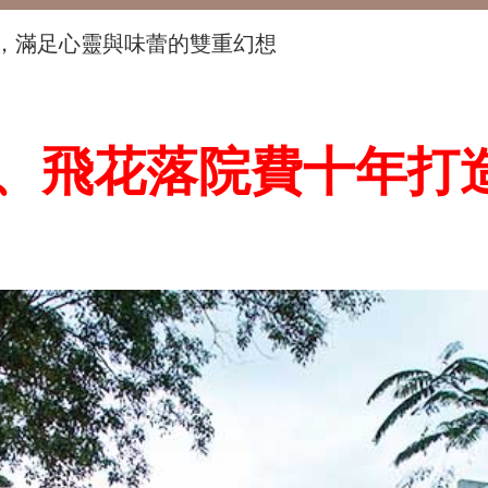
，滿足心靈與味蕾的雙重幻想
、飛花落院費十年打