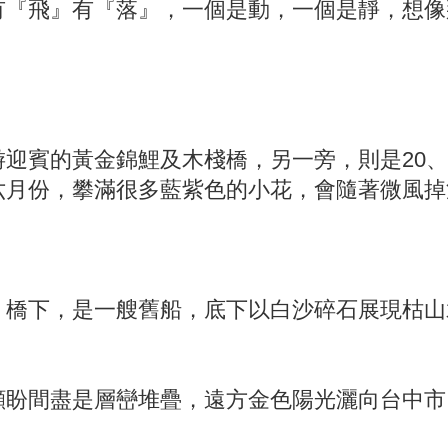
有『飛』有『落』，一個是動，一個是靜，想像
迎賓的黃金錦鯉及木棧橋，另一旁，則是20、
六月份，攀滿很多藍紫色的小花，會隨著微風掉
，橋下，是一艘舊船，底下以白沙碎石展現枯山
顧盼間盡是層巒堆疊，遠方金色陽光灑向台中市