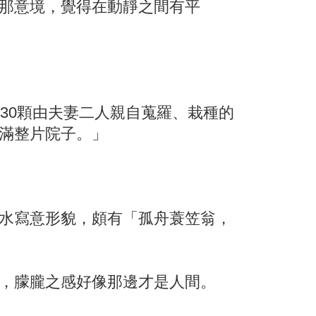
那意境，覺得在動靜之間有平
30顆由夫妻二人親自蒐羅、栽種的
滿整片院子。」
水寫意形貌，頗有「孤舟蓑笠翁，
，朦朧之感好像那邊才是人間。