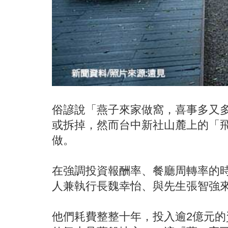
俗諺說「燕子來家做窩，喜事多又
或拆掉，然而台中新社山麓上的「
做。
在強調投資報酬率、餐廳周轉率的
人兼執行長魏幸怡、與先生張智強
他們耗費整整十年，投入逾2億元