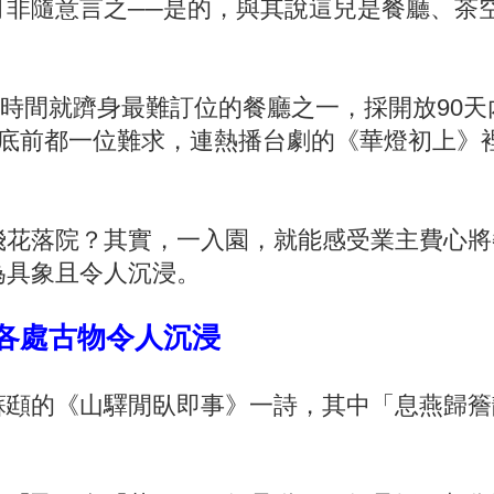
可非隨意言之──是的，與其說這兒是餐廳、茶
院短時間就躋身最難訂位的餐廳之一，採開放90
底前都一位難求，連熱播台劇的《華燈初上》裡
飛花落院？其實，一入園，就能感受業主費心將
為具象且令人沉浸。
各處古物令人沉浸
蘇頲的《山驛閒臥即事》一詩，其中「息燕歸簷