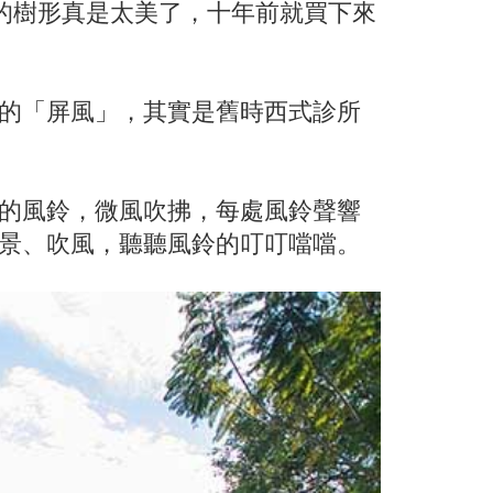
的樹形真是太美了，十年前就買下來
的「屏風」，其實是舊時西式診所
的風鈴，微風吹拂，每處風鈴聲響
景、吹風，聽聽風鈴的叮叮噹噹。