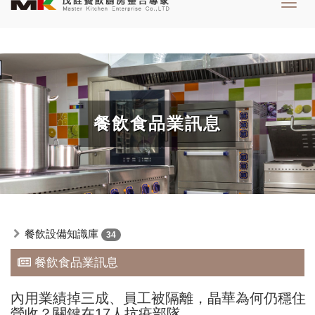
Toggl
navig
餐飲食品業訊息
餐飲設備知識庫
34
餐飲食品業訊息
內用業績掉三成、員工被隔離，晶華為何仍穩住
營收？關鍵在17人抗疫部隊