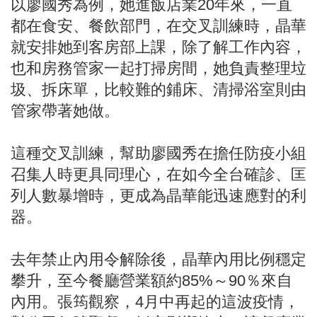
以廖國秀為例，她進飯店業20年來，一直
都在食安、餐飲部門，在交叉訓練時，晶華
就安排她到客房部上課，除了解工作內容，
也和房務管家一起打掃房間，她負責整理垃
圾、拆床單，比較難的鋪床、清掃浴室則由
管家帶著她做。
這種交叉訓練，幫助廖國秀在擔任防疫小組
召集人時更具同理心，在如今全台確診、匡
列人數暴增時，更成為晶華能迅速應對的利
器。
去年禁止內用令解除後，晶華內用比例穩定
攀升，至今餐廳營業額約85%～90％來自
內用。張筠觀察，4月中再起的這波疫情，