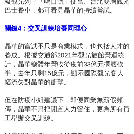
級觀光列車「鳴日號」便當、台北雙層觀光
巴士餐車，都可看見晶華的持續嘗試。
關鍵4：交叉訓練培養同理心
晶華的嘗試不只是商業模式，也包括人才的
養成。根據交通部2021年觀光旅館營運統
計，晶華總體年營收從疫前33億元攔腰砍
半，去年只剩15億元，顯示國際觀光客大
幅流失對晶華的衝擊。
但在防疫小組建議下，即便同業無薪假頻
傳，晶華不只把閒置人力留住，更為所有員
工舉辦交叉訓練。