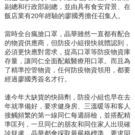
副總和行政部副總，並由具有食安背景、在
飯店業有20年經驗的廖國秀擔任召集人。
當時全台瘋搶口罩，晶華雖然一直都有配合
的物資供應商，但防疫小組很快就體認到，
必須更快應對需求，提高口罩等防疫物資庫
存量，讓同仁全面配戴醫療用口罩。而且為
了精準控管物資，任何防疫物資領用，都要
經過廖國秀簽名才行。
連今年大缺貨的快篩劑，防疫小組也早在去
年就準備好，要求健身房、三溫暖等和客人
接觸頻繁的第一線同仁每週篩檢，並搭配精
準匡列，一旦同仁的朋友和同住家人出現確
診疑慮，晶華都會採取最嚴格標準，要求同