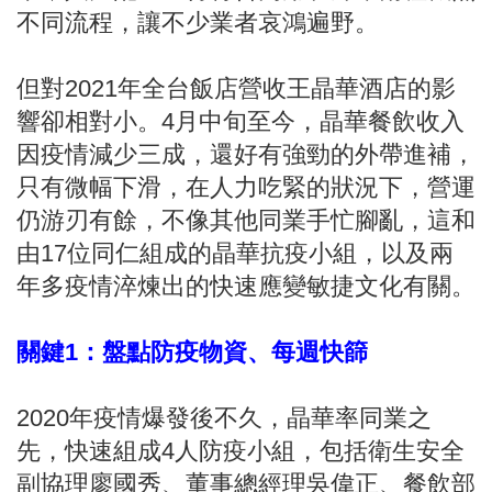
不同流程，讓不少業者哀鴻遍野。
但對2021年全台飯店營收王晶華酒店的影
響卻相對小。4月中旬至今，晶華餐飲收入
因疫情減少三成，還好有強勁的外帶進補，
只有微幅下滑，在人力吃緊的狀況下，營運
仍游刃有餘，不像其他同業手忙腳亂，這和
由17位同仁組成的晶華抗疫小組，以及兩
年多疫情淬煉出的快速應變敏捷文化有關。
關鍵1：盤點防疫物資、每週快篩
2020年疫情爆發後不久，晶華率同業之
先，快速組成4人防疫小組，包括衛生安全
副協理廖國秀、董事總經理吳偉正、餐飲部