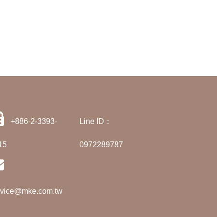
+886-2-3393-
Line ID：
15
0972289787
rvice@mke.com.tw