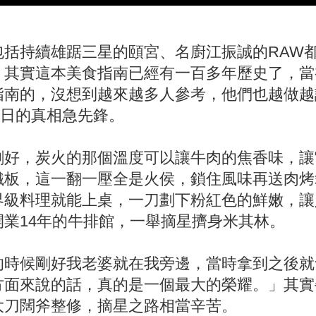
包括持續雄踞三星的頤宮、名廚江振誠的RAW
？其實這本美食指南已經有一百多年歷史了，當
指南的，沒想到越來越多人參考，他們也越做越
)日的真相急先鋒。
剛好，炭火的那個溫度可以讓牛肉的焦香味，讓
鐵板，這一翻一壓全是火侯，鎖住風味再送肉烤
界級料理就能上桌，一刀劃下粉紅色的鮮嫩，讓
業14年的牛排館，一舉摘星擠身米其林。
的時候剛好我老婆就在我旁邊，當時拿到之後就
面來說的話，真的是一個最大的榮耀。」其實牛
大刀闊斧整修，摘星之路相當辛苦。