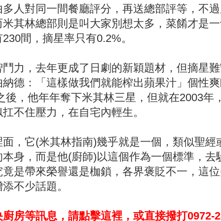
由多人對同一間餐廳評分，再送總部評等，不過
而米其林總部則是叫大家別想太多，菜餚才是一
30間，摘星率只有0.2%。
智鬥力，去年更成了日劇的新穎題材，但摘星難
伯納德：「這樣做我們就能榨出蘋果汁」個性爽
年之後，他年年奪下米其林三星，但就在2003
似扛不住壓力，在自宅內輕生。
面，它(米其林指南)幾乎就是一個，類似聖經
本身，而是他(廚師)以這個作為一個標準，去
究竟是帶來榮譽還是枷鎖，各界褒貶不一，這位
增添不少話題。
等訊息，請點擊這裡，或直接撥打0972-280