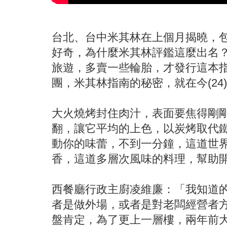
台北、台中米其林在上個月揭曉，
好奇，為什麼米其林評鑑這麼出名
旅遊，多賣一些輪胎，才發行這本
團，米其林指南的秘密，就在今(24
大火燒烤封住肉汁，表面要焦得剛
翻，讓它平均的上色，以炭烤取代
動你的味蕾，不到一分鐘，這道世
香，這道多層次風味的料理，幫助開
西餐廳行政主廚凌維廉：「我知道
者是做外場，或者是對老闆經營者方
盤肯定，為了更上一層樓，兩年前