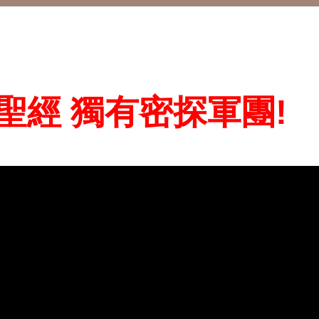
聖經 獨有密探軍團!