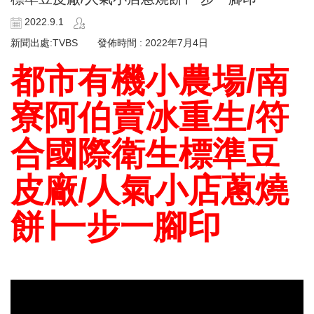
2022.9.1
新聞出處:TVBS 發佈時間 : 2022年7月4日
都市有機小農場/南
寮阿伯賣冰重生/符
合國際衛生標準豆
皮廠/人氣小店蔥燒
餅∣一步一腳印