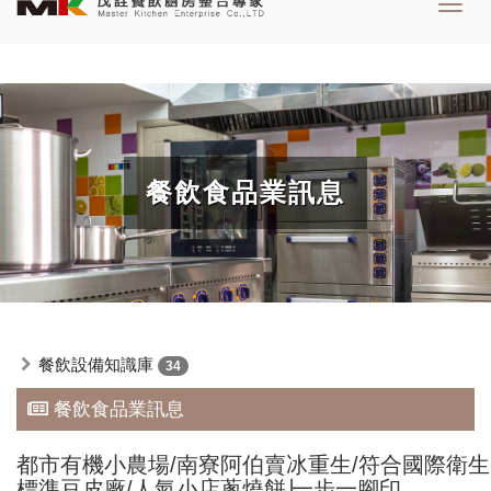
Toggl
navig
餐飲食品業訊息
餐飲設備知識庫
34
餐飲食品業訊息
都市有機小農場/南寮阿伯賣冰重生/符合國際衛生
標準豆皮廠/人氣小店蔥燒餅∣一步一腳印