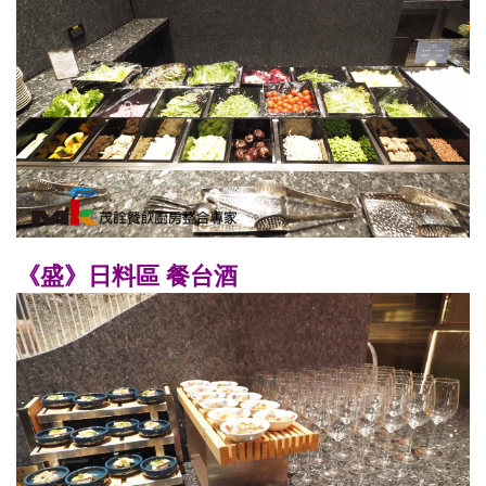
《盛》日料區 餐台酒