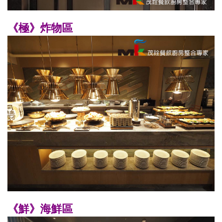
《極》炸物區
《鮮》海鮮區