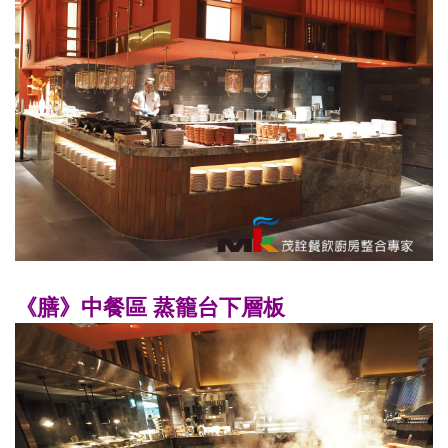
《膳》中餐區 蒸籠台下層板