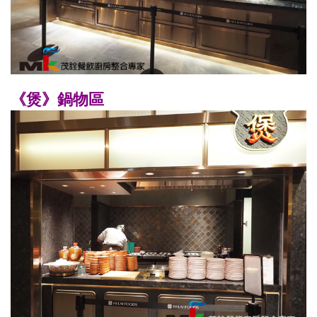
《煲》鍋物區