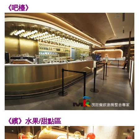
《吧檯》
《繽》水果/甜點區