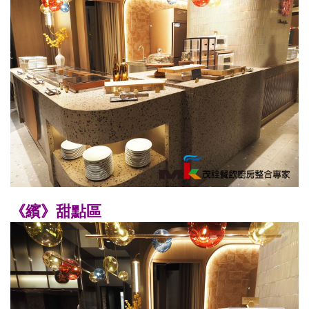
《繽》甜點區