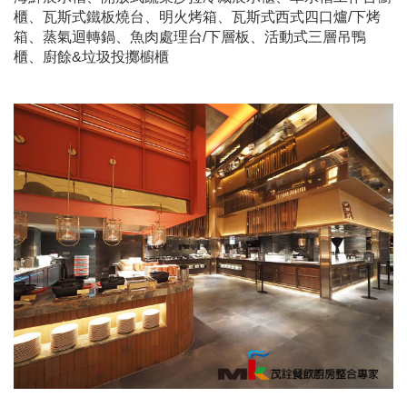
櫃、瓦斯式鐵板燒台、明火烤箱、瓦斯式西式四口爐/下烤
箱、蒸氣迴轉鍋、魚肉處理台/下層板、活動式三層吊鴨
櫃、廚餘&垃圾投擲櫥櫃