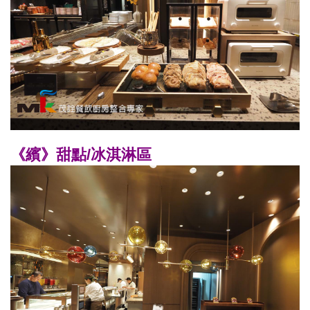
《繽》甜點/冰淇淋區