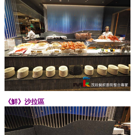
《鮮》沙拉區