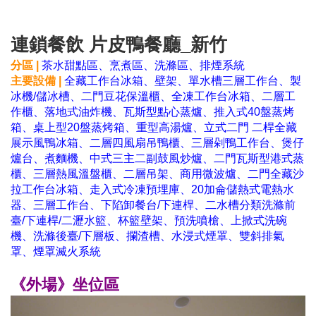
連鎖餐飲 片皮鴨餐廳_新竹
分區 |
茶水甜點區、烹煮區、洗滌區、排煙系統
主要設備 |
全藏工作台冰箱、壁架、單水槽三層工作台、製
冰機/儲冰槽、二門豆花保溫櫃、全凍工作台冰箱、二層工
作櫃、落地式油炸機、瓦斯型點心蒸爐、推入式40盤蒸烤
箱、桌上型20盤蒸烤箱、重型高湯爐、立式二門 二桿全藏
展示風鴨冰箱、二層四風扇吊鴨櫃、三層剁鴨工作台、煲仔
爐台、煮麵機、中式三主二副鼓風炒爐、二門瓦斯型港式蒸
櫃、三層熱風溫盤櫃、二層吊架、商用微波爐、二門全藏沙
拉工作台冰箱、走入式冷凍預埋庫、20加侖儲熱式電熱水
器、三層工作台、下陷卸餐台/下連桿、二水槽分類洗滌前
臺/下連桿/二瀝水籃、杯籃壁架、預洗噴槍、上掀式洗碗
機、洗滌後臺/下層板、攔渣槽、水浸式煙罩、雙斜排氣
罩、煙罩滅火系統
《外場》坐位區