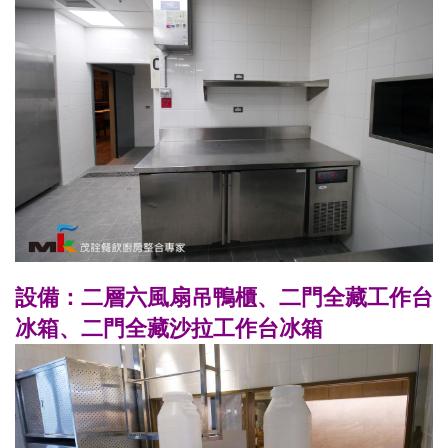
設備：二層六風扇吊鴨櫃、二門全藏工作台
冰箱、二門全藏沙拉工作台冰箱