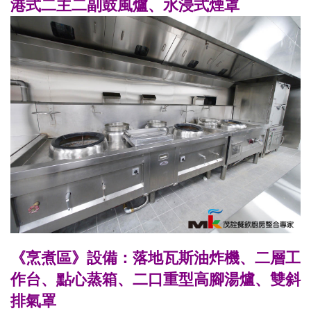
港式二主二副鼓風爐、水浸式煙罩
《烹煮區》設備：落地瓦斯油炸機、二層工
作台、點心蒸箱、二口重型高腳湯爐、雙斜
排氣罩