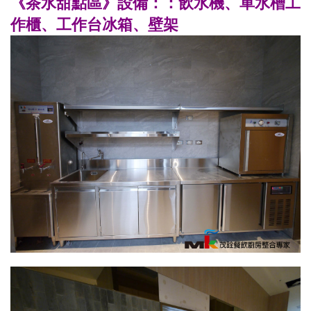
《茶水甜點區》設備：：
飲水機、單水槽工
作櫃、工作台冰箱、壁架