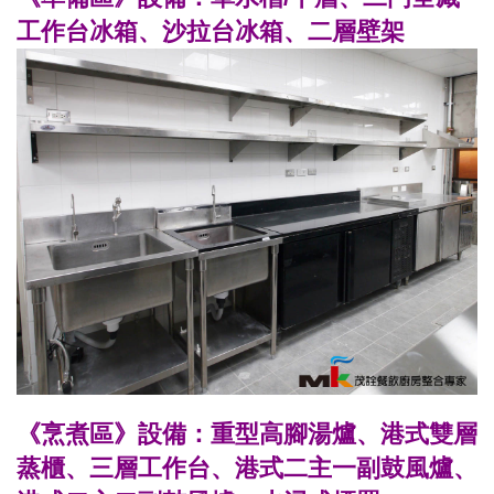
工作台冰箱、沙拉台冰箱、二層壁架
《烹煮區》設備：重型高腳湯爐、港式雙層
蒸櫃、三層工作台、港式二主一副鼓風爐、