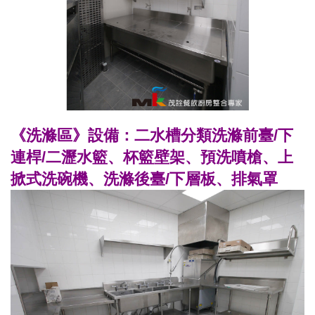
《洗滌區》設備：二水槽分類洗滌前臺/下
連桿/二瀝水籃、杯籃壁架、預洗噴槍、上
掀式洗碗機、洗滌後臺/下層板、排氣罩