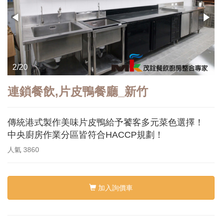
3/20
連鎖餐飲,片皮鴨餐廳_新竹
傳統港式製作美味片皮鴨給予饕客多元菜色選擇！
中央廚房作業分區皆符合HACCP規劃！
人氣
3860
加入詢價車