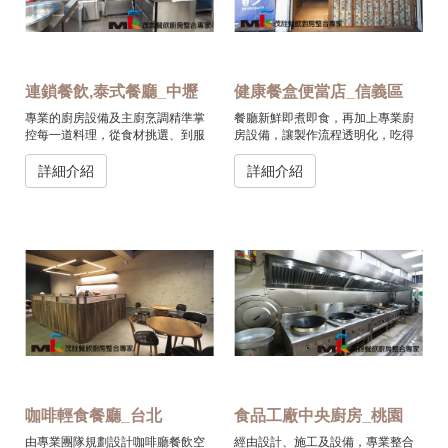
連鎖餐飲,泰式餐廳_中壢
健康餐盒便當店_信義區
專業的廚房設備及主廚烹調精準掌
餐廳新鮮即煮即食，再加上專業廚
控每一道料理，從食材挑選、到服
房設備，讓製作流程透明化，吃得
務上桌，讓您享受到最高品質的泰
安心又健康!
式佳餚。
詳細介紹
詳細介紹
咖啡輕食餐廳_台北
食品工廠中央廚房_桃園
由專業團隊規劃設計咖啡廳餐飲空
經由設計、施工及設備，專業整合