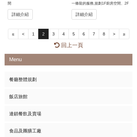
間
一條龍的服務,規劃1F廚房空間、2F
人員休息的辦公空間。
詳細介紹
詳細介紹
≤
<
1
2
3
4
5
6
7
8
>
≥
回上一頁
Menu
餐廳整體規劃
飯店旅館
連鎖餐飲及賣場
食品及團膳工廠